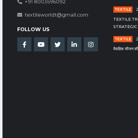
+91 8003596092
TEXTILE
textileworldt@gmail.com
TEXTILE TR
STRATEGIC
FOLLOW US
TEXTILE
2
वैवाहिक सीजन की म