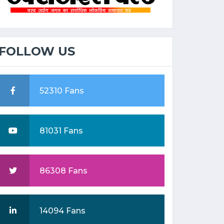
FOLLOW US
52310 Fans
81031 Fans
86308 Fans
14094 Fans