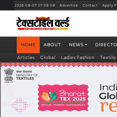
2026-08-07 07:08:08
Advertise
Contact
Apply F
HOME
ABOUT
NEWS
DIRECT
Articles
Global
Ladies Fashion
Textile