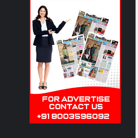
भारत टेक्स 2024 में भारतीय
टेक्सटाइल वैल्यू चेन का अद्भुत
एवं भव्य प्रदर्शन
Date: 2024-03-18
07:01:43 | Category:
Textile
AI in Textiles: A stitch
for the future
Date: 2024-02-13
05:39:16 | Category:
Textile
फोस्टा का शपथ ग्रहण समारोह
Date: 2023-07-24