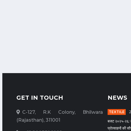
GET IN TOUCH
NEWS
C-127, R.K Colony, Bhilwara
TEXTILE
(Rajasthan), 311001
बजट २०२५-२६: टे
प्रोत्साहनों की स